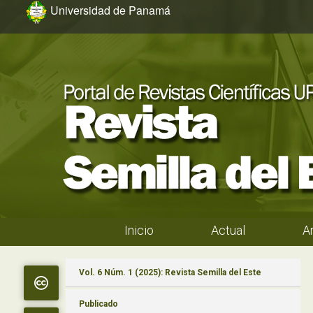
Ir al menú de navegación principal
Ir al contenido principal
Ir al pie de página del sitio
Universidad de Panamá
Inicio
Actual
A
Menú principal
Vol. 6 Núm. 1 (2025): Revista Semilla del Este
Publicado