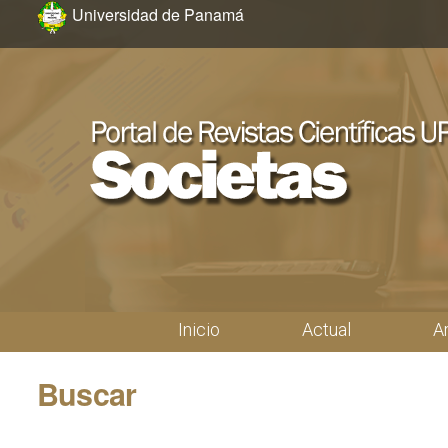
Ir al menú de navegación principal
Ir al contenido principal
Ir al pie de página del sitio
Universidad de Panamá
Inicio
Actual
A
Menú principal
Buscar