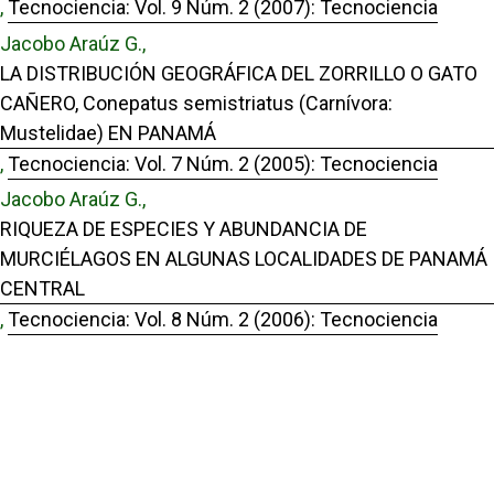
,
Tecnociencia: Vol. 9 Núm. 2 (2007): Tecnociencia
Jacobo Araúz G.,
LA DISTRIBUCIÓN GEOGRÁFICA DEL ZORRILLO O GATO
CAÑERO, Conepatus semistriatus (Carnívora:
Mustelidae) EN PANAMÁ
,
Tecnociencia: Vol. 7 Núm. 2 (2005): Tecnociencia
Jacobo Araúz G.,
RIQUEZA DE ESPECIES Y ABUNDANCIA DE
MURCIÉLAGOS EN ALGUNAS LOCALIDADES DE PANAMÁ
CENTRAL
,
Tecnociencia: Vol. 8 Núm. 2 (2006): Tecnociencia
Ramy Jhasser Martínez J., Jorge Moisés Herrera,
Benicio Wilson, Jacobo Araúz G., Dora Isabel Quirós,
FOUR REPORTS OF PREDATION OF Quiscalus mexicanus
(PASSERIFORMES: ICTERIDAE) IN PANAMA CITY.
,
Tecnociencia: Vol. 23 Núm. 2 (2021): Tecnociencia