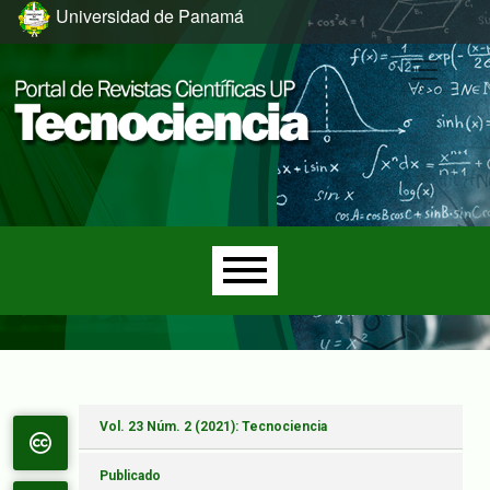
Ir al menú de navegación principal
Ir al contenido principal
Ir al pie de página del sitio
Universidad de Panamá
Menú principal
Vol. 23 Núm. 2 (2021): Tecnociencia
Publicado