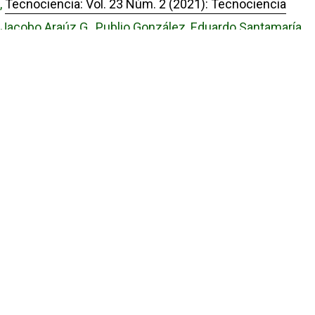
,
Tecnociencia: Vol. 23 Núm. 2 (2021): Tecnociencia
Jacobo Araúz G., Publio González, Eduardo Santamaría,
Brosis Rodríguez,
MAMÍFEROS NO VOLADORES EN ALGUNAS
LOCALIDADES DE LA REGIÓN CENTRAL DE PANAMÁ
,
Tecnociencia: Vol. 10 Núm. 1 (2008): Tecnociencia
Jacobo Araúz G.,
LOS MURCIÉLAGOS DEL SENDERO PANAMÁ, PARQUE
NACIONAL ALTOS DE CAMPANA, PANAMÁ
,
Tecnociencia: Vol. 4 Núm. 2 (2002): Tecnociencia
Enlaces Útiles
Universidad de Panamá
Panindex
Repositorio Institucional Digital de la Universidad de Panamá