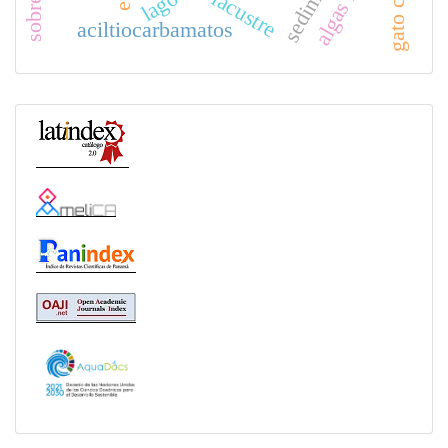
lago
aciltiocarbamatos