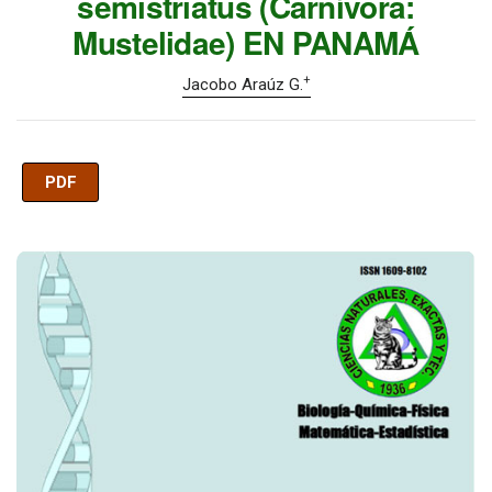
semistriatus (Carnívora:
Mustelidae) EN PANAMÁ
+
Jacobo Araúz G.
PDF
Imagen de portada