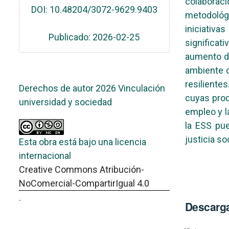
colaboraci
DOI: 10.48204/3072-9629.9403
metodológ
iniciativa
Publicado: 2026-02-25
significa
aumento de
ambiente d
resiliente
Derechos de autor 2026 Vinculación
cuyas prod
universidad y sociedad
empleo y l
la ESS pu
justicia so
Esta obra está bajo una licencia
internacional
Creative Commons Atribución-
NoComercial-CompartirIgual 4.0
.
Descarg