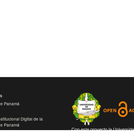
es
 de Panamá
stitucional Digital de la
 de Panamá
Con este proyecto la Universid
bliotecas de la Universidad de