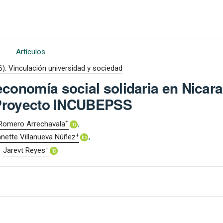
Artículos
6): Vinculación universidad y sociedad
economía social solidaria en Nicar
 Proyecto INCUBEPSS
+
Romero Arrechavala
+
anette Villanueva Núñez
+
Jarevt Reyes