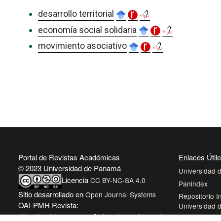
desarrollo territorial
economía social solidaria
movimiento asociativo
Portal de Revistas Académicas
Enlaces Útil
© 2023 Universidad de Panamá
Universidad
Licencia
CC BY-NC-SA 4.0
Panindex
Sitio desarrollado en
Open Journal Systems
Repositorio In
OAI-PMH Revista:
Universidad
https://revistas.up.ac.pa/index.php/centros/oai
Sistema de Bi