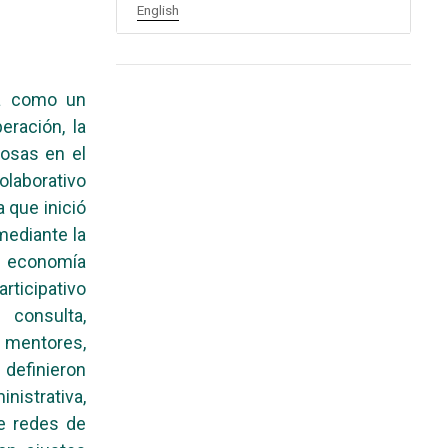
English
ca como un
ración, la
tosas en el
laborativo
 que inició
 mediante la
a economía
rticipativo
 consulta,
mentores,
 definieron
nistrativa,
de redes de