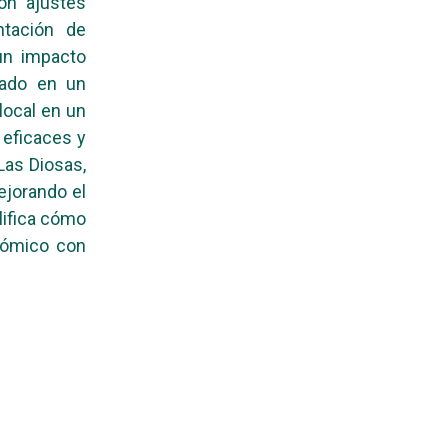
ron ajustes
ntación de
 un impacto
vado en un
local en un
 eficaces y
Las Diosas,
ejorando el
lifica cómo
nómico con