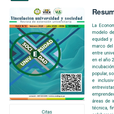
Imagen de portada
Resu
La Econom
modelo de
equidad y 
marco del
entre univ
en el año 2
incubació
popular, s
e inclusi
entrevis
emprendedo
áreas de i
técnica, f
Citas