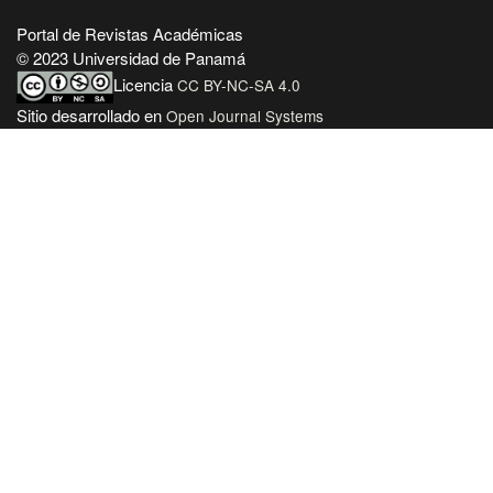
Portal de Revistas Académicas
© 2023 Universidad de Panamá
Licencia
CC BY-NC-SA 4.0
Sitio desarrollado en
Open Journal Systems
OAI-PMH Revista:
https://revistas.up.ac.pa/index.php/centros/oai
Enlaces Útiles
Universidad de Panamá
Panindex
Repositorio Institucional Digital de la Universidad de Panamá
Sistema de Bibliotecas de la Universidad de Panamá
Biblioteca Virtual de Salud
AmeliCA Centroamérica Colección Digital de Revistas Académicas
Centroamérica