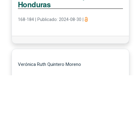
Honduras
168-184
|
Publicado: 2024-08-30
|
Verónica Ruth Quintero Moreno
Cuerpo y Movimiento
Dancístico en el Entorno Social
47-66
|
Publicado: 2025-08-28
|