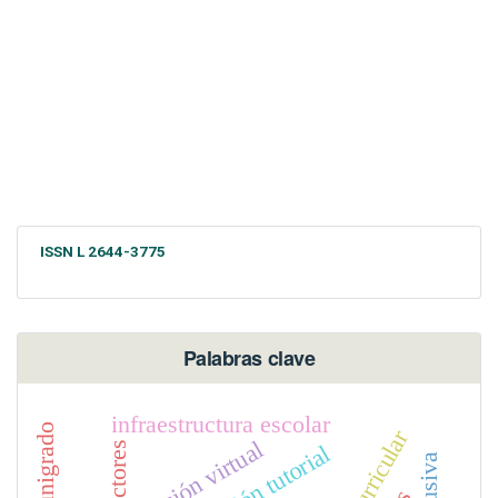
ISSN L 2644-3775
Palabras clave
infraestructura escolar
educación virtual
actores
acción tutorial