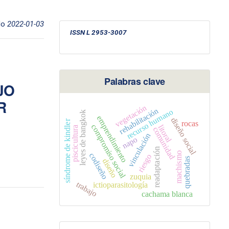
do
2022-01-03
ISSN L 2953-3007
Palabras clave
JO
R
vegetación
rehabilitación
recurso humano
leyes de bangkok
emprendimiento
diseño social
síndrome de kindler
rocas
compromiso social
litoral
piscicultura
comunidad
vinculación
napo
readaptación
machismo
codiseño
riesgo
quebradas
diseño
zuquia
trabajo
ictioparasitología
cachama blanca