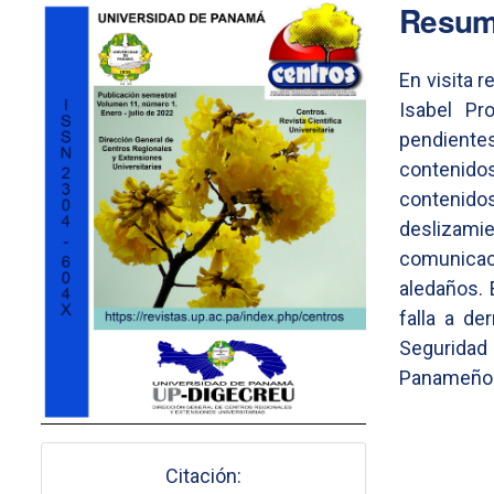
Imagen de portada
Resu
En visita r
Isabel Pr
pendiente
contenido
contenid
deslizami
comunicac
aledaños. 
falla a d
Seguridad
Panameño e
Citación: