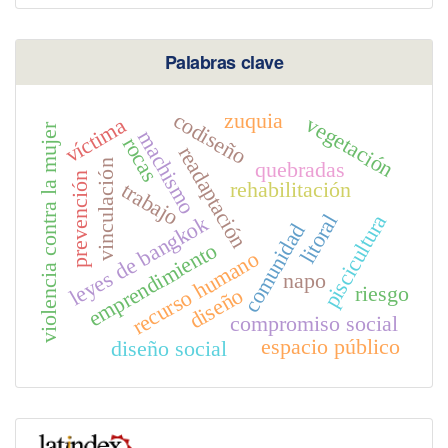
Palabras clave
codiseño
zuquia
vegetación
víctima
violencia contra la mujer
machismo
rocas
readaptación
quebradas
vinculación
prevención
rehabilitación
trabajo
litoral
piscicultura
leyes de bangkok
comunidad
emprendimiento
recurso humano
napo
riesgo
diseño
compromiso social
espacio público
diseño social