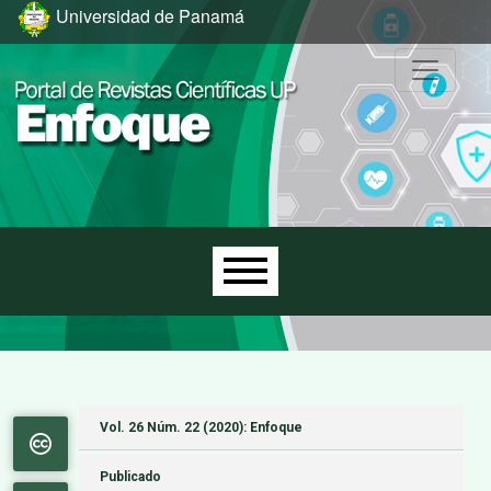
Ir al menú de navegación principal
Ir al contenido principal
Ir al pie de página del sitio
Universidad de Panamá
Menú principal
Vol. 26 Núm. 22 (2020): Enfoque
Publicado