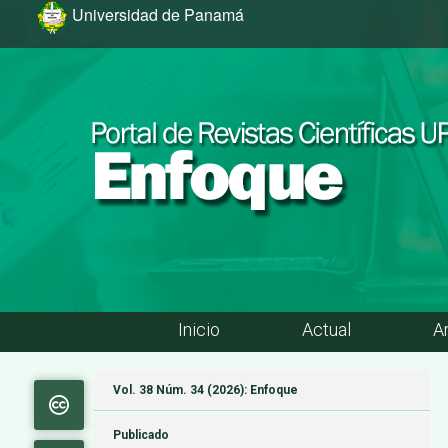
Ir al menú de navegación principal
Ir al contenido principal
Ir al pie de página del sitio
Universidad de Panamá
Inicio
Actual
A
Menú principal
Vol. 38 Núm. 34 (2026): Enfoque
Publicado