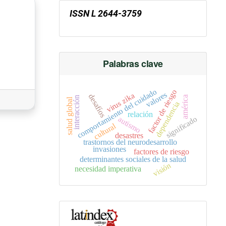
ISSN L
2644-3759
Palabras clave
comportamiento del cuidado
factor de riesgo
valores
virus zika
desafíos
américa
interacción
salud global
dependencia
relación
significado
autismo
cultural
desastres
trastornos del neurodesarrollo
invasiones
factores de riesgo
determinantes sociales de la salud
visión
necesidad imperativa