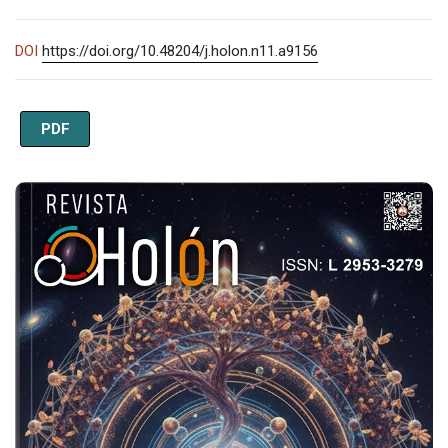
DOI
https://doi.org/10.48204/j.holon.n11.a9156
PDF
Imagen de portada