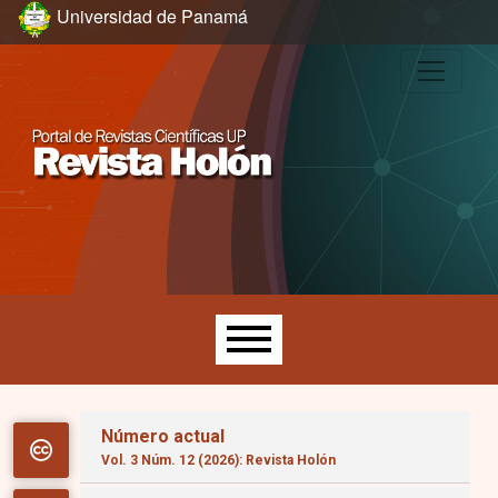
Ir al menú de navegación principal
Ir al contenido principal
Ir al pie de página del sitio
Universidad de Panamá
Menú principal
Número actual
Vol. 3 Núm. 12 (2026): Revista Holón