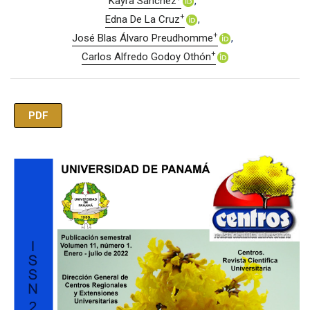
Kayra Sánchez
+
Edna De La Cruz
+
José Blas Álvaro Preudhomme
+
Carlos Alfredo Godoy Othón
PDF
Imagen de portada