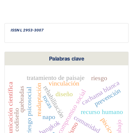
ISSN L 2953-3007
Palabras clave
tratamiento de paisaje
riesgo
cachama blanca
vinculación
comunicación científica
readaptación
rehabilitación
quebradas
riesgo psicosocial
prevención
compromiso social
diseño
rocas
codiseño
recurso humano
napo
comunidad
piscicultura
trabajo