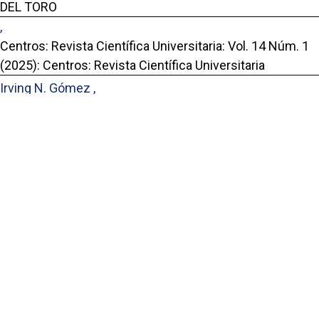
DEL TORO
,
Centros: Revista Científica Universitaria: Vol. 14 Núm. 1
(2025): Centros: Revista Científica Universitaria
Irving N. Gómez ,
DIVERSIDAD Y COMERCIALIZACIÓN DE LA CLASE:
SUBCLASE ECHINOIDEA EN TRES ECOSISTEMAS DE LA
ZONA COSTERA DEL MUNICIPIO DE KUSAPÍN, EN LA
COMARCA NGÄBE BUGLÉ
,
Centros: Revista Científica Universitaria: Vol. 12 Núm. 1
(2023): Centros: Revista Científica Universitaria
Portal de Revistas Académicas
© 2025 Universidad de Panamá