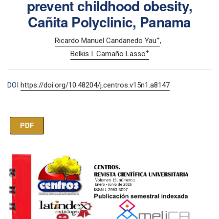
prevent childhood obesity,
Cañita Polyclinic, Panama
+
Ricardo Manuel Candanedo Yau
+
Belkis I. Camaño Lasso
DOI
https://doi.org/10.48204/j.centros.v15n1.a8147
PDF
Imagen de portada