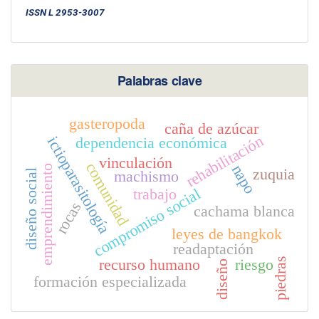
ISSN L 2953-3007
Palabras clave
gasteropoda
caña de azúcar
rehabilitación
ictioparasitología
dependencia económica
vinculación
comunidad
napo
emprendimiento
zuquia
diseño social
machismo
compromiso social
trabajo
rocas
cachama blanca
leyes de bangkok
readaptación
piedras
recurso humano
riesgo
diseño
formación especializada