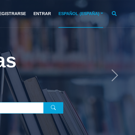
EGISTRARSE
ENTRAR
ESPAÑOL (ESPAÑA)
íos de
vistas?
Next