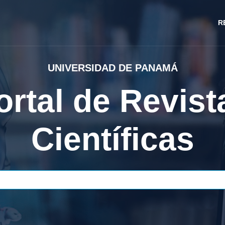
R
ENVÍOS
 realizar env
ritos a las re
Envíos