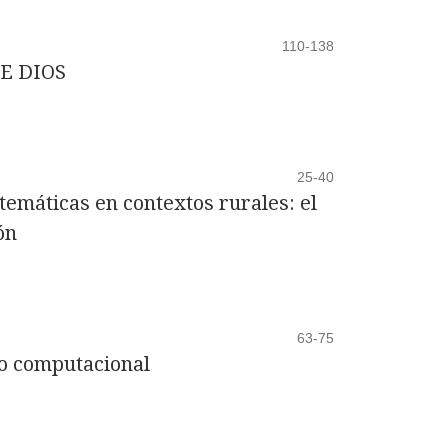
110-138
E DIOS
25-40
emáticas en contextos rurales: el
ón
63-75
to computacional