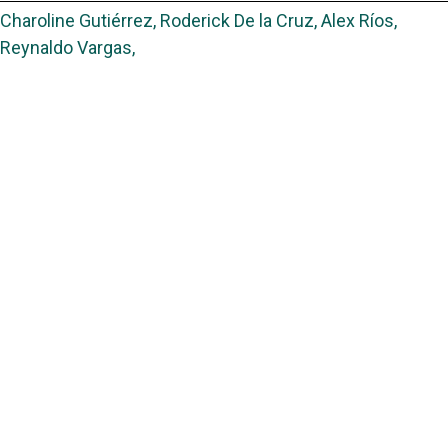
Charoline Gutiérrez, Roderick De la Cruz, Alex Ríos,
Reynaldo Vargas,
Efecto del ácido oxálico sobre el control de la varroasis
(Varroa destructor) en abejas melífera
,
Revista Investigaciones Agropecuarias: Vol. 8 Núm. 2
(2026): Revista investigaciones agropecuarias
1
2
>
>>
Portal de Revistas Académicas
© 2025 Universidad de Panamá
Licencia
CC BY-NC-SA 4.0
Sitio desarrollado en
Open Journal Systems
OAI-PMH Revista:
OAI