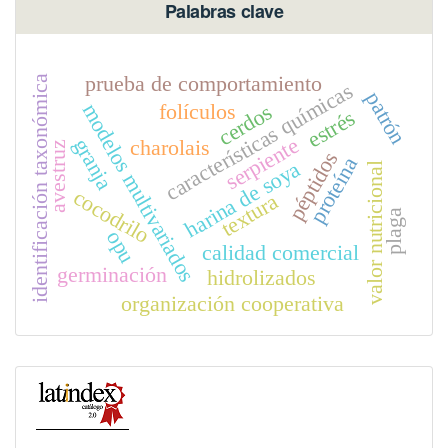
Palabras clave
prueba de comportamiento
identificación taxonómica
características químicas
patrón
folículos
modelos multivariados
cerdos
estrés
serpiente
granja
charolais
avestruz
péptidos
proteína
harina de soya
valor nutricional
cocodrilo
textura
plaga
opu
calidad comercial
germinación
hidrolizados
organización cooperativa