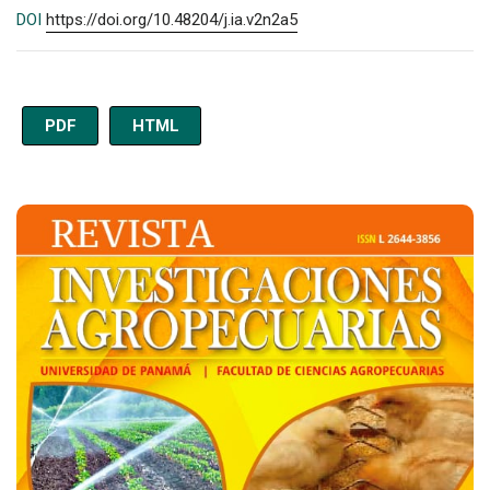
DOI
https://doi.org/10.48204/j.ia.v2n2a5
PDF
HTML
Imagen de portada