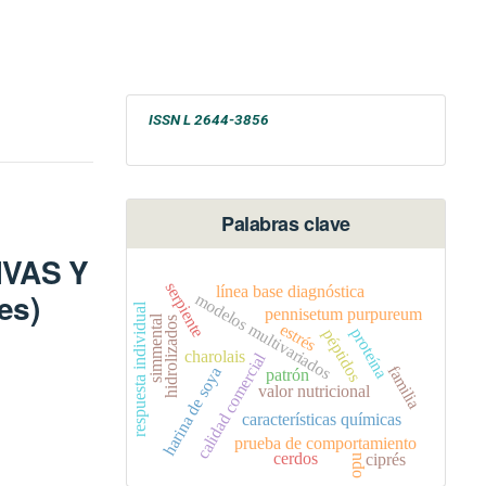
ISSN
L 2644-3856
Palabras clave
VAS Y
serpiente
línea base diagnóstica
es)
modelos multivariados
respuesta individual
pennisetum purpureum
simmental
hidrolizados
estrés
proteína
péptidos
charolais
calidad comercial
familia
harina de soya
patrón
valor nutricional
características químicas
prueba de comportamiento
cerdos
ciprés
opu