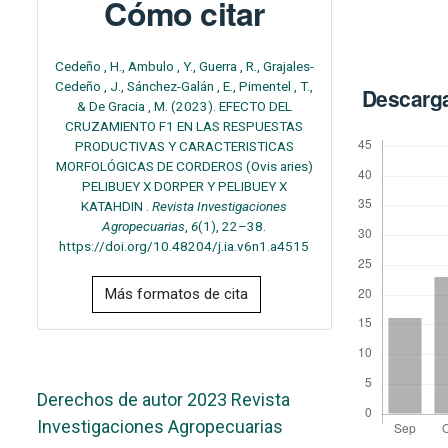
Cómo citar
Cedeño , H., Ambulo , Y., Guerra , R., Grajales-
Cedeño , J., Sánchez-Galán , E., Pimentel , T.,
Descarg
& De Gracia , M. (2023). EFECTO DEL
CRUZAMIENTO F1 EN LAS RESPUESTAS
PRODUCTIVAS Y CARACTERISTICAS
MORFOLÓGICAS DE CORDEROS (Ovis aries)
PELIBUEY X DORPER Y PELIBUEY X
KATAHDIN .
Revista Investigaciones
Agropecuarias
,
6
(1), 22–38.
https://doi.org/10.48204/j.ia.v6n1.a4515
Más formatos de cita
Derechos de autor 2023 Revista
Investigaciones Agropecuarias