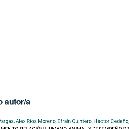
 autor/a
rgas, Alex Ríos Moreno, Efraín Quintero, Héctor Cedeño,
RAMENTO, RELACIÓN HUMANO-ANIMAL Y DESEMPEÑO P