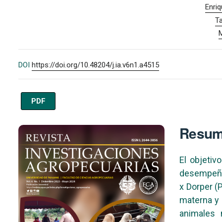
Enri
T
M
DOI
https://doi.org/10.48204/j.ia.v6n1.a4515
PDF
Imagen de portada
Resu
El objetiv
desempeño 
x Dorper (P
materna y 
animales