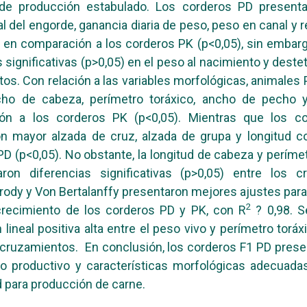
de producción estabulado. Los corderos PD present
nal del engorde, ganancia diaria de peso, peso en canal y 
l en comparación a los corderos PK (p<0,05), sin embar
 significativas (p>0,05) en el peso al nacimiento y deste
os. Con relación a las variables morfológicas, animales 
ho de cabeza, perímetro toráxico, ancho de pecho 
ón a los corderos PK (p<0,05). Mientras que los c
n mayor alzada de cruz, alzada de grupa y longitud c
 PD (p<0,05). No obstante, la longitud de cabeza y períme
ron diferencias significativas (p>0,05) entre los c
ody y Von Bertalanffy presentaron mejores ajustes para
2
crecimiento de los corderos PD y PK, con R
? 0,98. 
 lineal positiva alta entre el peso vivo y perímetro toráx
cruzamientos. En conclusión, los corderos F1 PD prese
 productivo y características morfológicas adecuadas 
d para producción de carne.