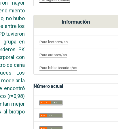
aron mayor
rendimiento
go, no hubo
Información
te entre los
PD tuvieron
y grupa en
Para lectores/as
orderos PK
Para autores/as
orporal con
tro de caña
Para bibliotecarios/as
ruces. Los
 modelar la
Número actual
Se encontró
ico (r=0,98)
ntan mejor
al biotipo