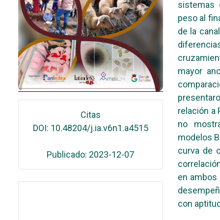
sistemas 
peso al fi
de la cana
diferencias
cruzamient
mayor anc
comparaci
presentaro
relación a
Citas
no mostra
DOI: 10.48204/j.ia.v6n1.a4515
modelos Br
curva de 
Publicado: 2023-12-07
correlación
en ambos 
desempeño
con aptitu