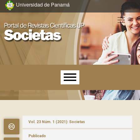
Ir al menú de navegación principal
Ir al contenido principal
Ir al pie de página del sitio
Universidad de Panamá
Menú principal
Vol. 23 Núm. 1 (2021): Societas
Publicado