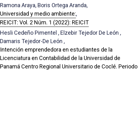
Ramona Araya, Boris Ortega Aranda,
Universidad y medio ambiente:
,
REICIT: Vol. 2 Núm. 1 (2022): REICIT
Hesli Cedeño Pimentel , Elzebir Tejedor De León ,
Damaris Tejedor-De León ,
Intención emprendedora en estudiantes de la
Licenciatura en Contabilidad de la Universidad de
Panamá Centro Regional Universitario de Coclé. Periodo
post pandemia 2022
,
REICIT: Vol. 2 Núm. 2 (2023): REICIT
Elzebir Tejedor De león, Víctor M. Mojica R., Nidia Guerra
Alfonso, Humberto Juárez, Jorge Basmeson,
Actividades Físicas Dirigidas a Modificar Factores
Relacionados con los Procesos de Recuperación
Funcional de un Adulto Mayor Sometido a un Bypass
Aorto-Bi-Femoral