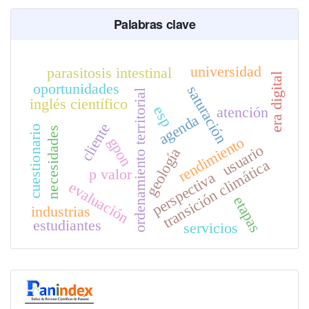
Palabras clave
universidad
parasitosis intestinal
era digital
oportunidades
saturación
ordenamiento territorial
inglés científico
esp
atención
agenda
cliente
cuestionario
necesidades
rendimiento
gpon
usuario
geología
transición climática
p valor
perspectiva
evaluación
etapas
industrias
estudiantes
servicios