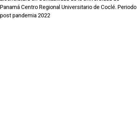
Panamá Centro Regional Universitario de Coclé. Periodo
post pandemia 2022
,
REICIT: Vol. 2 Núm. 2 (2023): REICIT
Elzebir Tejedor De león, Víctor M. Mojica R., Nidia Guerra
Alfonso, Humberto Juárez, Jorge Basmeson,
Actividades Físicas Dirigidas a Modificar Factores
Relacionados con los Procesos de Recuperación
Funcional de un Adulto Mayor Sometido a un Bypass
Aorto-Bi-Femoral
,
REICIT: Vol. 5 Núm. 1 (2025): REICIT
1
2
>
>>
Portal de Revistas Académicas
© 2025 Universidad de Panamá
Licencia
CC BY-NC-SA 4.0