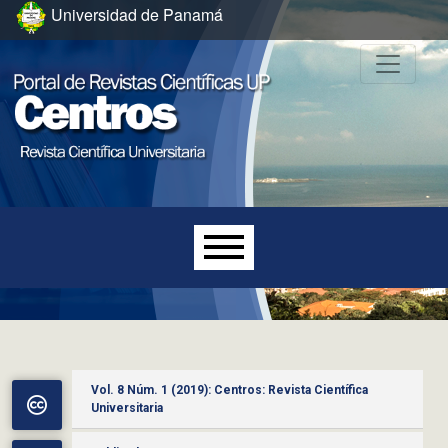
Ir al menú de navegación principal
Ir al contenido principal
Ir al pie de página del sitio
Universidad de Panamá
Menú principal
Vol. 8 Núm. 1 (2019): Centros: Revista Científica
Universitaria