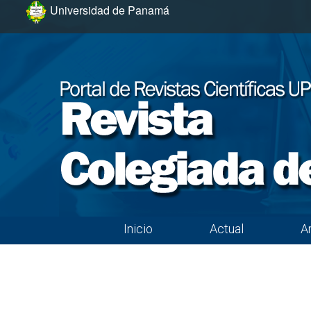
Ir al menú de navegación principal
Ir al contenido principal
Ir al pie de página del sitio
Universidad de Panamá
Inicio
Actual
A
Menú principal