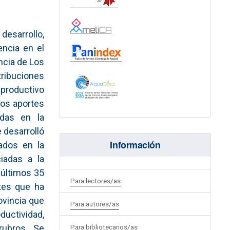
sarrollo,
ncia en el
ncia de Los
ribuciones
productivo
 los aportes
adas en la
 desarrolló
Información
ados en la
iadas a la
 últimos 35
Para lectores/as
tes que ha
ovincia que
Para autores/as
uctividad,
Para bibliotecarios/as
rubros. Se