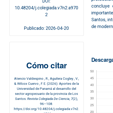
DOI:
concluye 
10.48204/j.colegiada.v7n2.a970
importante
2
Santos, in
de moderni
Publicado: 2026-04-20
Descarg
Cómo citar
Atencio Valdespino , R., Aguilera Cogley , V.,
& Wilcox Cuervo , F. E. (2026). Aportes de la
Universidad de Panamá al desarrollo del
sector agropecuario de la provincia de Los
Santos.
Revista Colegiada De Ciencia
,
7
(2),
96–108.
https://doi.org/10.48204/j.colegiada.v7n2.