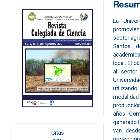
Imagen de portada
Resu
La Unive
promovien
sector agr
Santos, d
académica
local. El o
al sector
Universida
utilizand
modalidad
producción
años. Com
generado l
van desde
Citas
protecció