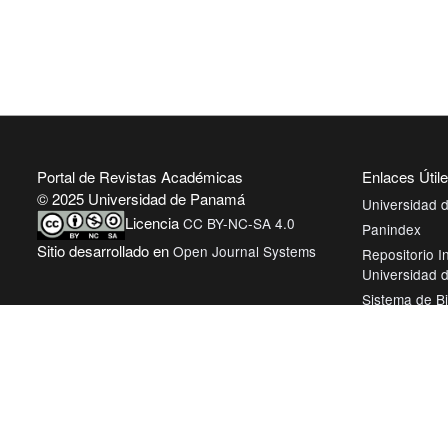
Portal de Revistas Académicas
Enlaces Útil
© 2025 Universidad de Panamá
Universidad
Licencia
CC BY-NC-SA 4.0
Panindex
Sitio desarrollado en
Open Journal Systems
Repositorio In
Universidad
Sistema de Bi
Panamá
Biblioteca Vir
AmeliCA Cent
Revistas Aca