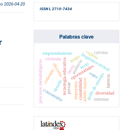
do
2026-04-20
ISSN
L 2710-7434
Palabras clave
r
cojinúa
corvina
emprendimiento
lingüística textual
pargo
vivienda
tecnología educativa
auditoria
procesos metodológicos
texto
discurso
oportunidades
sierra
cohesión
vejez
golfo de montijo
latencia
adulto mayor
contabilidad
desafío
impuestos
pixvae
consumidor
diversidad
sistemas