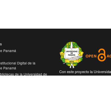
es
 de Panamá
stitucional Digital de la
 de Panamá
Con este proyecto la Universid
bliotecas de la Universidad de
Panamá, reitera su compromiso
trabajando en las corrientes de
tual de Salud
abierto en beneficio de la comu
roamérica Colección Digital de
académica nacional e internacio
démicas Centroamérica
más accesible su producción cie
intelectual.