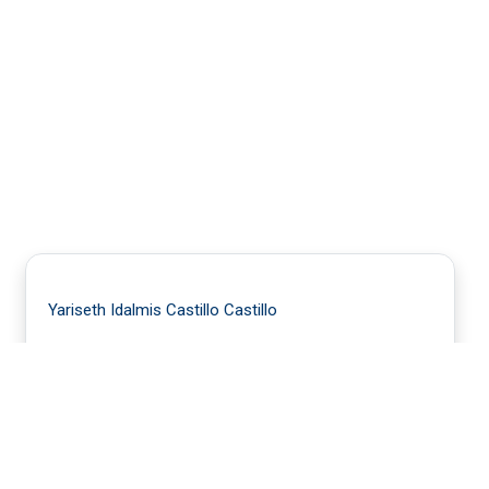
Yariseth Idalmis Castillo Castillo
Incorporación de un aula virtual
para el aprendizaje universitario
en la asignatura Análisis e
Interpretación de Estados
Financieros