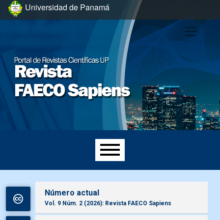
Ir al menú de navegación principal
Ir al contenido principal
Ir al pie de página del sitio
Universidad de Panamá
Menú principal
Número actual
Vol. 9 Núm. 2 (2026): Revista FAECO Sapiens