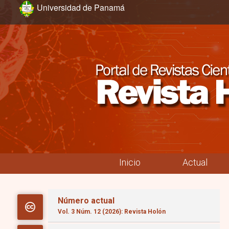
Ir al menú de navegación principal
Ir al contenido principal
Ir al pie de página del sitio
Universidad de Panamá
Inicio
Actual
Menú principal
Número actual
Vol. 3 Núm. 12 (2026): Revista Holón