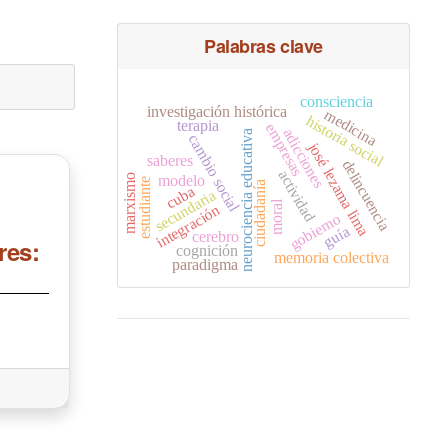
Palabras clave
consciencia
investigación histórica
medicina
historia social
terapia
empresas
adicciones
neurociencia educativa
cambio social
josé lezama lima
saberes
delincuencia
actividad
marxismo
modelo
estudiante
ciudadanía
cuba
secundaria
moral
integración
gobierno
guía
cerebro
res:
cognición
memoria colectiva
paradigma