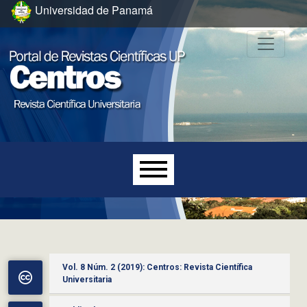
Ir al menú de navegación principal
Ir al contenido principal
Ir al pie de página del sitio
Universidad de Panamá
Menú principal
Vol. 8 Núm. 2 (2019): Centros: Revista Científica
Universitaria