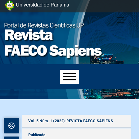
Ir al menú de navegación principal
Ir al contenido principal
Ir al pie de página del sitio
Universidad de Panamá
Menú principal
Vol. 5 Núm. 1 (2022): REVISTA FAECO SAPIENS
Publicado