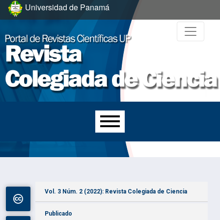
Ir al menú de navegación principal
Ir al contenido principal
Ir al pie de página del sitio
Universidad de Panamá
Menú principal
Vol. 3 Núm. 2 (2022): Revista Colegiada de Ciencia
Publicado