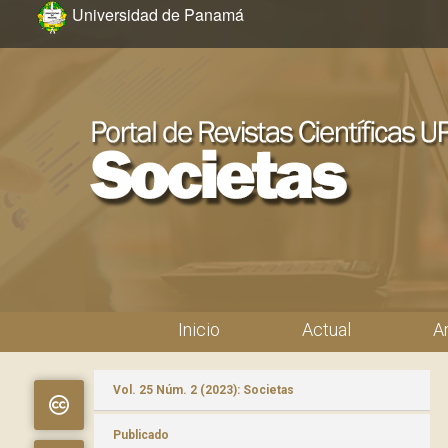
Ir al menú de navegación principal
Ir al contenido principal
Ir al pie de página del sitio
Universidad de Panamá
Inicio
Actual
A
Menú principal
Vol. 25 Núm. 2 (2023): Societas
Publicado