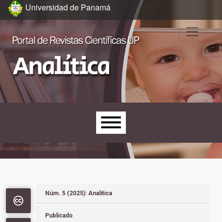
Ir al menú de navegación principal
Ir al contenido principal
Ir al pie de página del sitio
Universidad de Panamá
Menú principal
Núm. 5 (2025): Analítica
Publicado